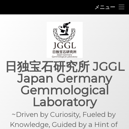
ホーム
メニュー
コ
研究所案内
ン
テ
ラボサービス
ン
ツ
へ
価格表 Prices
ス
キ
Gem Information
日独宝石研究所 JGGL
ッ
プ
Japan Germany
ご連絡 Contact
Gemmological
Laboratory
~Driven by Curiosity, Fueled by 
Knowledge, Guided by a Hint of 