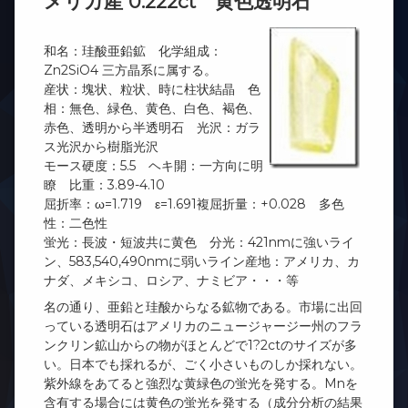
メリカ産 0.222ct 黄色透明石
和名：珪酸亜鉛鉱 化学組成：
Zn2SiO4 三方晶系に属する。
産状：塊状、粒状、時に柱状結晶 色
相：無色、緑色、黄色、白色、褐色、
赤色、透明から半透明石 光沢：ガラ
ス光沢から樹脂光沢
モース硬度：5.5 ヘキ開：一方向に明
瞭 比重：3.89-4.10
屈折率：ω=1.719 ε=1.691複屈折量：+0.028 多色
性：二色性
蛍光：長波・短波共に黄色 分光：421nmに強いライ
ン、583,540,490nmに弱いライン産地：アメリカ、カ
ナダ、メキシコ、ロシア、ナミビア・・・等
名の通り、亜鉛と珪酸からなる鉱物である。市場に出回
っている透明石はアメリカのニュージャージー州のフラ
ンクリン鉱山からの物がほとんどで1?2ctのサイズが多
い。日本でも採れるが、ごく小さいものしか採れない。
紫外線をあてると強烈な黄緑色の蛍光を発する。Mnを
含有する場合には黄色の蛍光を発する（成分分析の結果