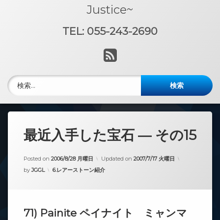
Justice~
TEL: 055-243-2690
電話番号:
RSS
検索:
最近入手した宝石 ― その15
Posted on
2006/8/28 月曜日
Updated on
2007/7/17 火曜日
カテゴリー:
by
JGGL
6.レアーストーン紹介
71) Painite ペイナイト ミャンマ