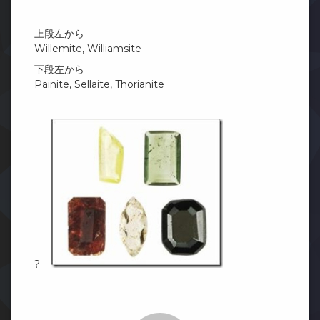
上段左から
Willemite, Williamsite
下段左から
Painite, Sellaite, Thorianite
?