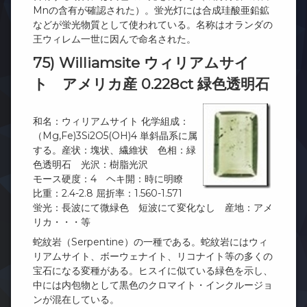
Mnの含有が確認された）。蛍光灯には合成珪酸亜鉛鉱
などが蛍光物質として使われている。名称はオランダの
王ウィレム一世に因んで命名された。
75) Williamsite ウィリアムサイ
ト アメリカ産 0.228ct 緑色透明石
和名：ウィリアムサイト 化学組成：
（Mg,Fe)3Si2O5(OH)4 単斜晶系に属
する。産状：塊状、繊維状 色相：緑
色透明石 光沢：樹脂光沢
モース硬度：4 ヘキ開：時に明瞭
比重：2.4-2.8 屈折率：1.560-1.571
蛍光：長波にて微緑色 短波にて変化なし 産地：アメ
リカ・・・等
蛇紋岩（Serpentine）の一種である。蛇紋岩にはウィ
リアムサイト、ボーウェナイト、リコナイト等の多くの
宝石になる変種がある。ヒスイに似ている緑色を示し、
中には内包物として黒色のクロマイト・インクルージョ
ンが混在している。