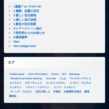
1.最新ｼﾞｪﾑ･ｲﾝﾌｫﾒｰｼｮﾝ
2.最新、話題の宝石
3.新しい宝石産地
4.新しい加工技術
5.最近の宝石流通
6.レアーストーン紹介
7.研究所からのお知らせ
8.講演資料
New
Not categorized
タグ
Cobalt spinel
Gem Information
InColor
LED
Mahenge
Paraiba tourmaline heating
YouTube
ごもも
アレキサンドライト
エメラルド
カラーチェンジ
コバルトスピネル
コバルト・スピネル
ジェダイト
パライバ・トルマリン
ピンク・ジェダイト
マヘンゲ・スピネル
宝石の美しさ
年賀状
白熱電球 自然光
講演
講演会