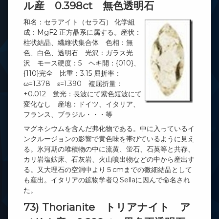
ル産 0.398ct 無色透明石
和名：セラアイト（セラ石） 化学組
成：MgF2 正方晶系に属する。産状：
柱状結晶、繊維状集合体 色相：無
色、白色、透明石 光沢：ガラス光
沢 モース硬度：5 ヘキ開：{010}、
{110}完全 比重：3.15 屈折率：
ω=1.378 ε=1.390 複屈折量：
+0.012 蛍光：長波にて紫色短波にて
変化なし 産地：ドイツ、イタリア、
フランス、ブラジル・・・等
マグネシウムを含んだ弗化物である。中に入っているイ
ンクルージョンの影響で黄色味を帯びているように見え
る。氷河期の堆積物の中に流黄、蛍石、石英等と共存、
カリ岩塩鉱床、石灰岩、火山噴出物などの中から産出す
る。又大理石の空洞中より５cmまでの微細結晶として
も産出。イタリアの鉱物学者Q.Sellaに因んで命名され
た。
73) Thorianite トリアナイト ア