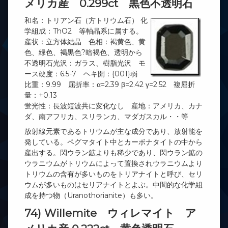
メリカ産 0.299ct 黒色不透明石
和名：トリアン石（方トリウム石） 化
学組成：ThO2 等軸晶系に属する。
産状：立方体結晶 色相：褐黄色、黄
色、緑色、褐黒色?暗褐色、透明から
不透明石光沢：ガラス、樹脂光沢 モ
ース硬度：6.5-7 ヘキ開：{001}弱
比重：9.99 屈折率：α=2.39 β=2.42 γ=2.52 複屈折
量：+0.13
蛍光性：長波短波共に変化なし 産地：アメリカ、カナ
ダ、南アフリカ、スリランカ、マダガスカル・・等
放射線元素であるトリウムが主な成分であり、放射能を
発している。ペグマタイト中とカーボナタイトの中から
産出する。閃ウラン鉱よりも稀少であり、閃ウラン鉱の
ウラニウムがトリウムによって置換されウラニウムより
トリウムの含有が多いものをトリアナイトと呼び、セリ
ウムが多いものはセリアナイトとよぶ。中間的な化学組
成を持つ物（Uranothorianite）も多い。
74) Willemite ウィレマイト ア