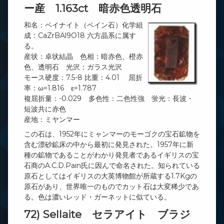
ー産 1.163ct 暗赤色透明石
和名：ペイナイト（ペイン石）化学組
成：CaZrBAl9O18 六方晶系に属す
る。
産状：卓状結晶 色相：暗赤色、橙赤
色、透明石 光沢：ガラス光沢
モース硬度：7.5-8 比重：4.01 屈折
率：ω=1.816 ε=1.787
複屈折量：-0.029 多色性：二色性強 蛍光：長波・
短波共に赤色
産地：ミヤンマー
この石は、1952年にミャンマーのモーゴクの宝石鉱物を
含む漂砂鉱床の中から最初に発見された。1957年に新
種の鉱物であることがわかり発見者であるイギリスの宝
石商のA.C.D.Pain氏に因んで命名された。知られている
原石としてはイギリスの大英博物館が所蔵する1.7Kgの
原石があり、世界唯一のものでカット石は大変稀少であ
る。色は濃いレッド・ガーネットに似ている。
72) Sellaite セラアイト ブラジ